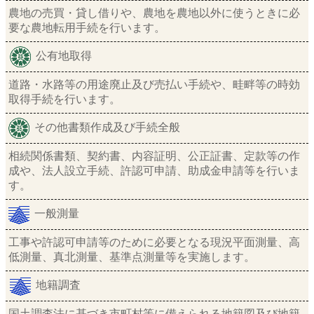
農地の売買・貸し借りや、農地を農地以外に使うときに必
要な農地転用手続を行います。
公有地取得
道路・水路等の用途廃止及び売払い手続や、畦畔等の時効
取得手続を行います。
その他書類作成及び手続全般
相続関係書類、契約書、内容証明、公正証書、定款等の作
成や、法人設立手続、許認可申請、助成金申請等を行いま
す。
一般測量
工事や許認可申請等のために必要となる現況平面測量、高
低測量、真北測量、基準点測量等を実施します。
地籍調査
国土調査法に基づき市町村等に備えられる地籍図及び地籍