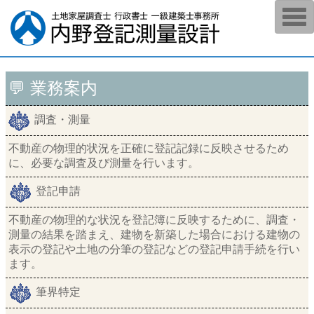
T
o
g
g
l
e
n
💬 業務案内
a
v
i
g
調査・測量
a
t
不動産の物理的状況を正確に登記記録に反映させるため
i
o
に、必要な調査及び測量を行います。
n
登記申請
不動産の物理的な状況を登記簿に反映するために、調査・
測量の結果を踏まえ、建物を新築した場合における建物の
表示の登記や土地の分筆の登記などの登記申請手続を行い
ます。
筆界特定