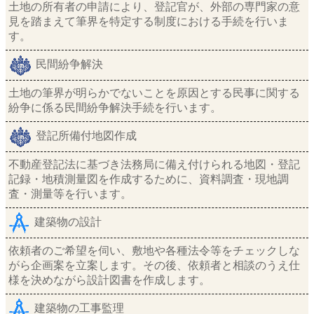
土地の所有者の申請により、登記官が、外部の専門家の意
見を踏まえて筆界を特定する制度における手続を行いま
す。
民間紛争解決
土地の筆界が明らかでないことを原因とする民事に関する
紛争に係る民間紛争解決手続を行います。
登記所備付地図作成
不動産登記法に基づき法務局に備え付けられる地図・登記
記録・地積測量図を作成するために、資料調査・現地調
査・測量等を行います。
建築物の設計
依頼者のご希望を伺い、敷地や各種法令等をチェックしな
がら企画案を立案します。その後、依頼者と相談のうえ仕
様を決めながら設計図書を作成します。
建築物の工事監理